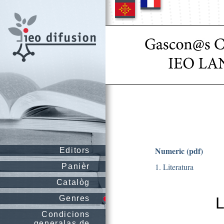
Numeric (pdf)
Editors
1. Literatura
Panièr
Catalòg
Genres
L
Condicions
generalas de