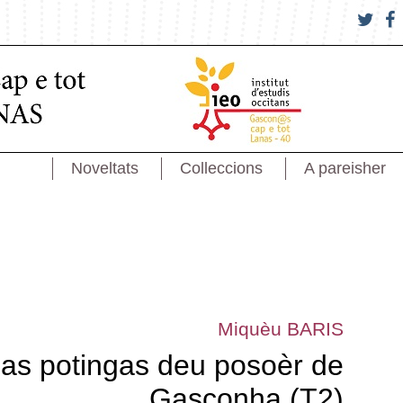
Noveltats
Colleccions
A pareisher
Miquèu BARIS
as potingas deu posoèr de
Gasconha (T2)