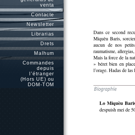
venta
Contacte
Newsletter
Dans ce second recue
Librarias
Miquèu Baris, sorcie
Drets
aucun de nos petit
raumatisme, allergias
Malhum
Mais la force de la nat
Commandes
» béret bien en place
depuis
l’orage. Hadas de las 
l’étranger
(Hors UE) ou
DOM-TOM
Lo Miquèu Bari
despuish mei de 50 