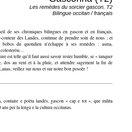
Les remèdes du sorcier gascon. T2
Bilingue occitan / français
il de ses chroniques bilingues en gascon et en français,
r-conteur des Landes, continue de prendre soin de nous ; et
s bobos du quotidien n’échappe à ses remèdes : asma,
, colesteròu…
ure est telle qu’il faut aussi savoir rester humble, se « tanquer
, dos au vent et à la pluie, et attendre sagement la fin de
Lanas, veillez sur nous et sur notre bon posoèr !
s
, contaire e poèta landés, gascon « cap e tot », que milita
ans per la lenga e la cultura occitanas.