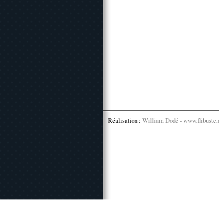
Réalisation :
William Dodé - www.flibuste.