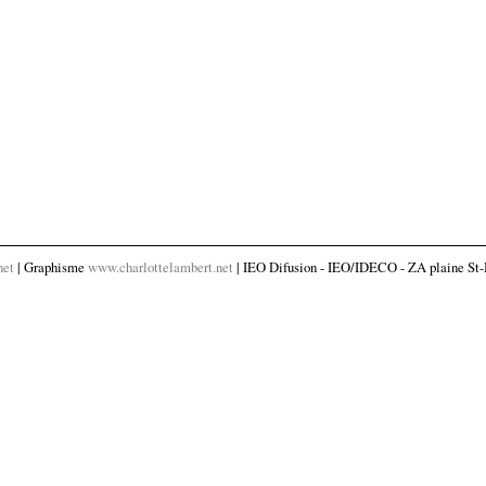
net
| Graphisme
www.charlottelambert.net
| IEO Difusion - IEO/IDECO - ZA plaine St-