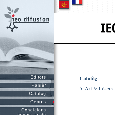
Catalòg
Editors
Panièr
5. Art & Lésers
Catalòg
Genres
Condicions
generalas de