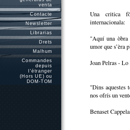
venta
Una critica f
Contacte
internacionala:
Newsletter
Librarias
"Aquí una òbra 
Drets
umor que s’èra pl
Malhum
Commandes
Joan Pelras - L
depuis
l’étranger
(Hors UE) ou
DOM-TOM
"Dins aquestes 
nos ofrís un vent
Benaset Cappela