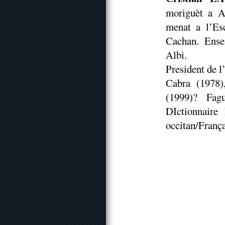
moriguèt a Al
menat a l’Es
Cachan. Ensen
Albi.
President de l
Cabra (1978)
(1999)? Fag
DIctionnaire
occitan/França