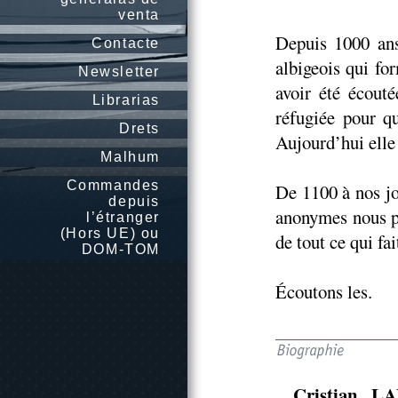
venta
Depuis 1000 ans
Contacte
albigeois qui fo
Newsletter
avoir été écouté
Librarias
réfugiée pour q
Drets
Aujourd’hui elle 
Malhum
Commandes
De 1100 à nos jo
depuis
anonymes nous pa
l’étranger
(Hors UE) ou
de tout ce qui fa
DOM-TOM
Écoutons les.
Cristian L