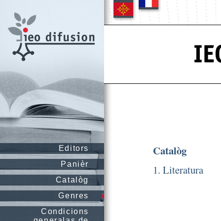
Catalòg
Editors
Panièr
1. Literatura
Catalòg
Genres
Condicions
generalas de