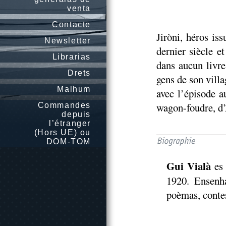
venta
Contacte
Jiròni, héros is
Newsletter
dernier siècle e
Librarias
dans aucun livr
Drets
gens de son vill
Malhum
avec l’épisode a
wagon-foudre, d
Commandes
depuis
l’étranger
(Hors UE) ou
DOM-TOM
Gui Vialà
es 
1920. Ensenha
poèmas, contes