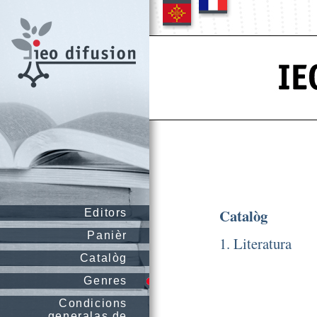
Catalòg
Editors
Panièr
1. Literatura
Catalòg
Genres
Condicions
generalas de