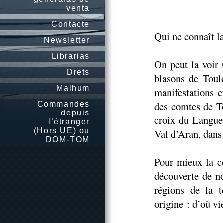
venta
Contacte
Qui ne connaît la
Newsletter
Librarias
On peut la voir 
Drets
blasons de Toul
Malhum
manifestations cu
des comtes de To
Commandes
depuis
croix du Langue
l’étranger
(Hors UE) ou
Val d’Aran, dans 
DOM-TOM
Pour mieux la co
découverte de no
régions de la t
origine : d’où vi