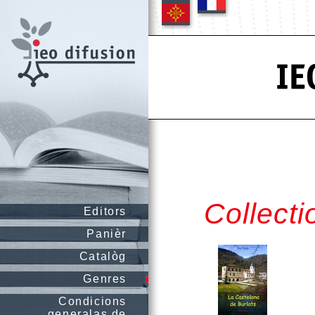
Collect
Editors
Panièr
Catalòg
Genres
Condicions
generalas de