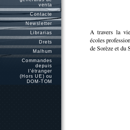
venta
Contacte
Newsletter
A travers la vi
Librarias
écoles professio
Drets
de Sorèze et du
Malhum
Commandes
depuis
l’étranger
(Hors UE) ou
DOM-TOM