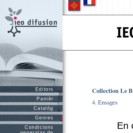
Collection Le 
Editors
Panièr
4. Ensages
Catalòg
Genres
En 
Condicions
generalas de