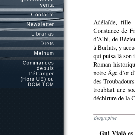
venta
Contacte
Adélaïde, fil
Newsletter
Constance de Fr
Librarias
d’Albi, de Bézie
Drets
à Burlats, y acc
Malhum
qui puisa là son 
Roman historiqu
Commandes
depuis
notre Âge d’or d
l’étranger
(Hors UE) ou
des Troubadours 
DOM-TOM
troublait une so
déchirure de la 
Gui Vialà
es 