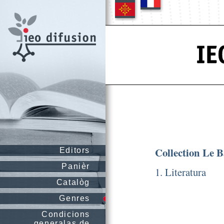
Collection Le 
Editors
Panièr
1. Literatura
Catalòg
Genres
Condicions
generalas de