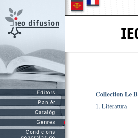
Collection Le 
Editors
Panièr
1. Literatura
Catalòg
Genres
Condicions
generalas de