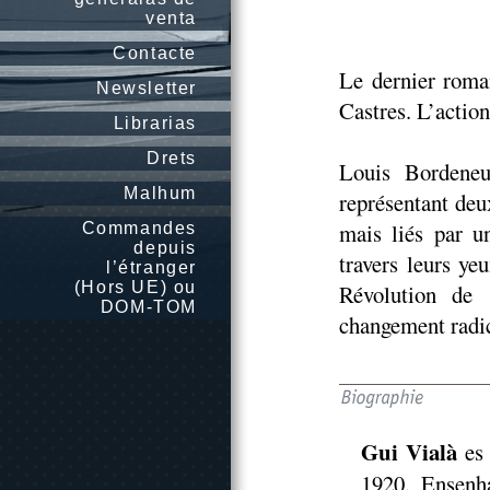
venta
Contacte
Le dernier roma
Newsletter
Castres. L’actio
Librarias
Drets
Louis Bordeneu
Malhum
représentant deu
mais liés par u
Commandes
depuis
travers leurs ye
l’étranger
(Hors UE) ou
Révolution de 
DOM-TOM
changement radic
Gui Vialà
es 
1920. Ensenha