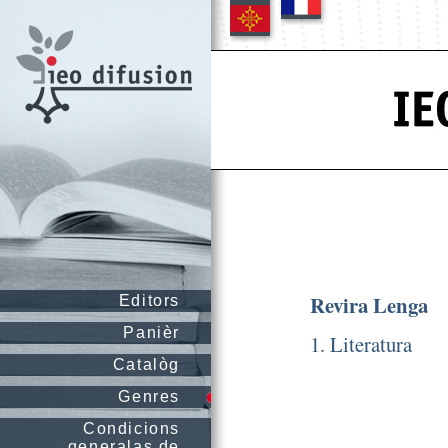
Revira Lenga
Editors
Panièr
1. Literatura
Catalòg
Genres
Condicions
generalas de