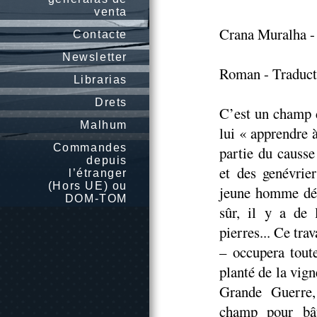
venta
Crana Muralha - 
Contacte
Newsletter
Roman - Traducti
Librarias
Drets
C’est un champ d
Malhum
lui « apprendre 
Commandes
partie du causs
depuis
et des genévrier
l’étranger
(Hors UE) ou
jeune homme déci
DOM-TOM
sûr, il y a de 
pierres... Ce trav
– occupera toute
planté de la vign
Grande Guerre, 
champ pour bât