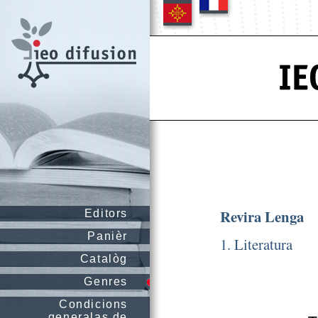
Revira Lenga
Editors
Panièr
1. Literatura
Catalòg
Genres
Condicions
generalas de