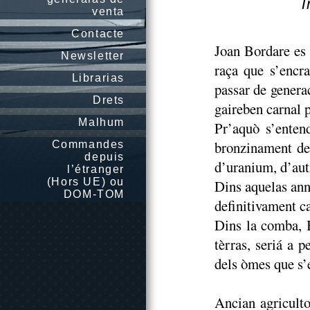
T
venta
Contacte
Joan Bordare es 
Newsletter
raça que s’encr
Librarias
passar de genera
Drets
gaireben carnal p
Malhum
Pr’aquò s’enten
bronzinament del
Commandes
depuis
d’uranium, d’autr
l’étranger
(Hors UE) ou
Dins aquelas ann
DOM-TOM
definitivament c
Dins la comba, B
tèrras, seriá a p
dels òmes que s’
Ancian agriculto