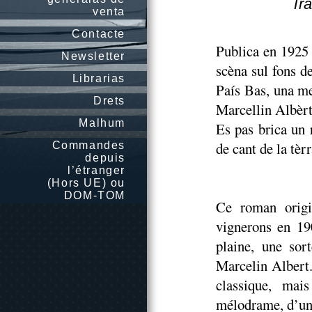
Tra
venta
Contacte
Publica en 1925
Newsletter
scèna sul fons d
Librarias
País Bas, una me
Drets
Marcellin Albèrt
Malhum
Es pas brica un 
de cant de la tè
Commandes
depuis
l’étranger
(Hors UE) ou
DOM-TOM
Ce roman origi
vignerons en 19
plaine, une sor
Marcelin Albert.
classique, mai
mélodrame, d’un