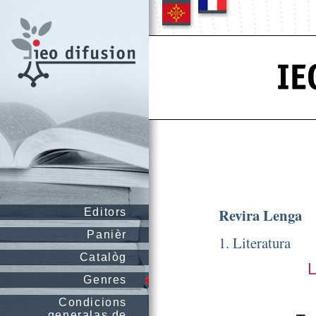
Revira Lenga
Editors
Panièr
1. Literatura
Catalòg
Genres
Condicions
generalas de