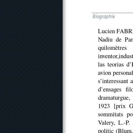
Lucien FAB
Nadiu de Pam
quilomètres
inventor,indus
las teorias d
avion persona
s’interessant
d’ensages filo
dramaturgue,
1923 [prix G
sommitats poli
Valery, L.-P.
politic (Blum.