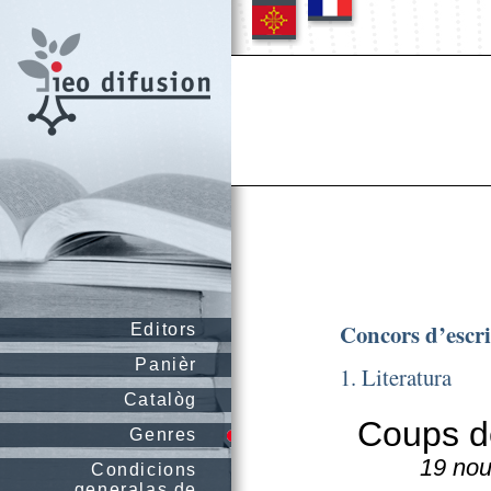
Concors d’escr
Editors
Panièr
1. Literatura
Catalòg
Coups de
Genres
19 nou
Condicions
generalas de