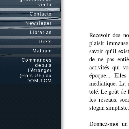
venta
Contacte
Newsletter
Librarias
Recevoir des no
plaisir immense
Drets
savoir qu’il exi
Malhum
de ne pas entiè
Commandes
depuis
activités qui v
l’étranger
époque... Elle
(Hors UE) ou
DOM-TOM
médiatique. La r
télé. Le goût de 
les réseaux soc
slogan simpliste.
Donnez-moi un p