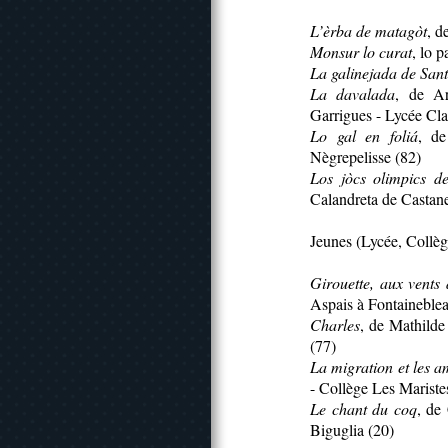
L’èrba de matagòt
, d
Monsur lo curat
, lo 
La galinejada de San
La davalada
, de Ar
Garrigues - Lycée Cl
Lo gal en foliá
, de
Nègrepelisse (82)
Los jòcs olimpics d
Calandreta de Castane
Jeunes (Lycée, Collèg
Girouette, aux vents
Aspais à Fontaineblea
Charles
, de Mathilde
(77)
La migration et les a
- Collège Les Mariste
Le chant du coq
, de
Biguglia (20)