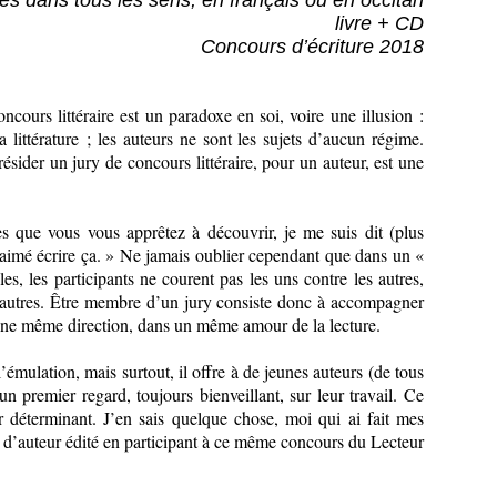
res dans tous les sens, en français ou en occitan
livre + CD
Concours d’écriture 2018
ncours littéraire est un paradoxe en soi, voire une illusion :
 littérature ; les auteurs ne sont les sujets d’aucun régime.
sider un jury de concours littéraire, pour un auteur, est une
es que vous vous apprêtez à découvrir, je me suis dit (plus
s aimé écrire ça. » Ne jamais oublier cependant que dans un «
s, les participants ne courent pas les uns contre les autres,
s autres. Être membre d’un jury consiste donc à accompagner
 une même direction, dans un même amour de la lecture.
émulation, mais surtout, il offre à de jeunes auteurs (de tous
’un premier regard, toujours bienveillant, sur leur travail. Ce
r déterminant. J’en sais quelque chose, moi qui ai fait mes
s d’auteur édité en participant à ce même concours du Lecteur