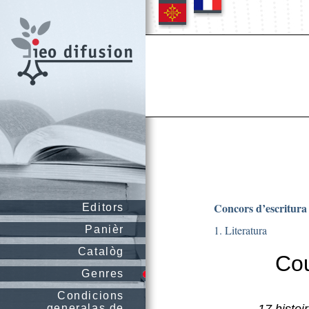
Concors d’escritura
Editors
1. Literatura
Panièr
Catalòg
Cou
Genres
Condicions
generalas de