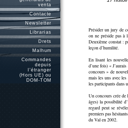
17 histoi
venta
Contacte
Newsletter
Présider un jury de co
Librarias
on ne préside pas à la
Deuxième constat : pré
Drets
leçon d’humilité.
Malhum
En lisant les nouvell
Commandes
depuis
d’une fois) « J’aurai
l’étranger
concours » de nouvelle
(Hors UE) ou
mais les uns avec le
DOM-TOM
les participants dans
Un concours crée de l’
âges) la possibilité d
regard peut se révéle
premiers pas hésitant
du Val en 2002.