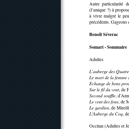
Autre particularité 
(l’unique ?) à propose
à vivre malgré le pe
précédents. Gageons q
Benoît Séverac
Somari - Sommaire
Adultes
L’auberge des Quatre
Le mari de la femme 
Echange de bons pro
Sur le fil du vent
, de 
Second souffle
, d’Ann
Le vent des fous
, de 
Le gardien
, de Mireil
L’Auberge du Coq
, d
Occitan (Adultes et J