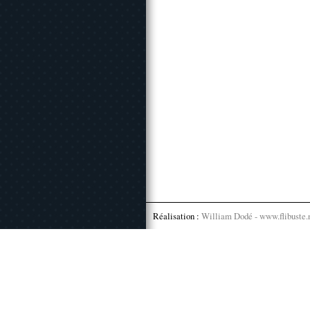
Réalisation :
William Dodé - www.flibuste.