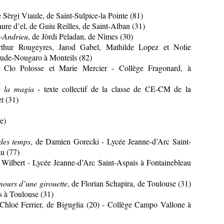
e Sèrgi Viaule, de Saint-Sulpice-la Pointe (81)
paure d’el, de Guiu Reilles, de Saint-Alban (31)
t-Andrieu
, de Jòrdi Peladan, de Nîmes (30)
thur Rougeyres, Jarod Gabel, Mathilde Lopez et Nolie
aude-Nougaro à Monteils (82)
 Clo Polosse et Marie Mercier - Collège Fragonard, à
e la magia
- texte collectif de la classe de CE-CM de la
t (31)
e)
 des temps
, de Damien Gorecki - Lycée Jeanne-d’Arc Saint-
u (77)
 Wilbert - Lycée Jeanne-d’Arc Saint-Aspais à Fontainebleau
mours d’une girouette
, de Florian Schapira, de Toulouse (31)
s à Toulouse (31)
 Chloé Ferrier, de Biguglia (20) - Collège Campo Vallone à