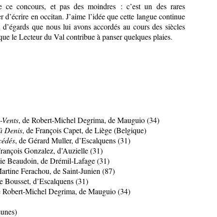
de ce concours, et pas des moindres : c’est un des rares
r d’écrire en occitan. J’aime l’idée que cette langue continue
u d’égards que nous lui avons accordés au cours des siècles
ue le Lecteur du Val contribue à panser quelques plaies.
-Vents
, de Robert-Michel Degrima, de Mauguio (34)
à Denis
, de François Capet, de Liège (Belgique)
cédés
, de Gérard Muller, d’Escalquens (31)
François Gonzalez, d’Auzielle (31)
ie Beaudoin, de Drémil-Lafage (31)
Martine Ferachou, de Saint-Junien (87)
le Bousset, d’Escalquens (31)
e Robert-Michel Degrima, de Mauguio (34)
eunes)