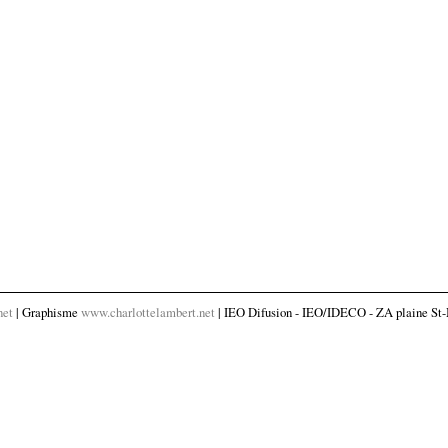
net
| Graphisme
www.charlottelambert.net
| IEO Difusion - IEO/IDECO - ZA plaine St-