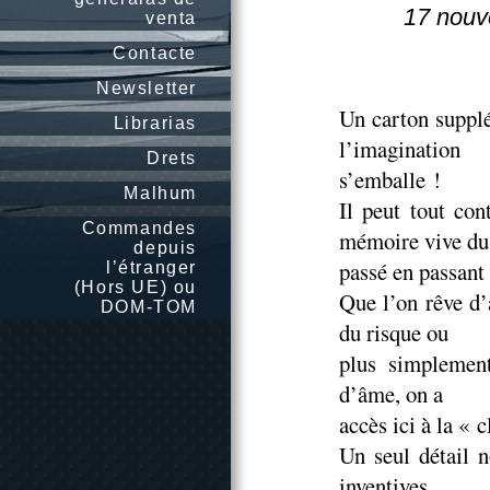
17 nouv
venta
Contacte
Newsletter
Un carton suppl
Librarias
l’imagination
Drets
s’emballe !
Malhum
Il peut tout co
Commandes
mémoire vive du
depuis
passé en passant
l’étranger
(Hors UE) ou
Que l’on rêve d’
DOM-TOM
du risque ou
plus simplemen
d’âme, on a
accès ici à la « c
Un seul détail n
inventives,