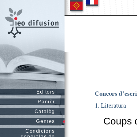
Concors d’escr
Editors
Panièr
1. Literatura
Catalòg
Coups d
Genres
Condicions
generalas de