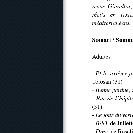
revue Gibraltar
récits en text
méditerranéens.
Somari / Somm
Adultes
-
Et le sixième jo
Tolosan (31)
-
Benne perdue
,
-
Rue de l’hôpit
(31)
-
Le jour du verr
-
Bi83
, de Julie
-
Dina
, de Rosel