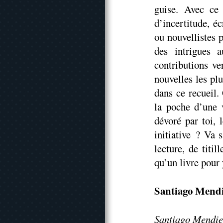
guise. Avec ce
d’incertitude, éc
ou nouvellistes p
des intrigues 
contributions ve
nouvelles les plu
dans ce recueil. 
la poche d’une 
dévoré par toi, 
initiative ? Va 
lecture, de titi
qu’un livre pour
Santiago Mendi
Santiago Mendieta