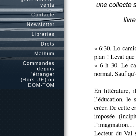
une collecte 
venta
Contacte
livr
Newsletter
Librarias
Drets
« 6:30. Lo camio
Malhum
plan ! Levat que
Commandes
« 6 h 30. Le ca
depuis
normal. Sauf qu’o
l’étranger
(Hors UE) ou
DOM-TOM
En littérature,
l’éducation, le
créer. De cette e
imposée (incipi
l’imagination… 
Lecteur du Val s