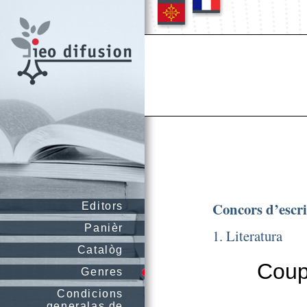
Concors d’escr
Editors
Panièr
1. Literatura
Catalòg
Coup
Genres
Condicions
generalas de