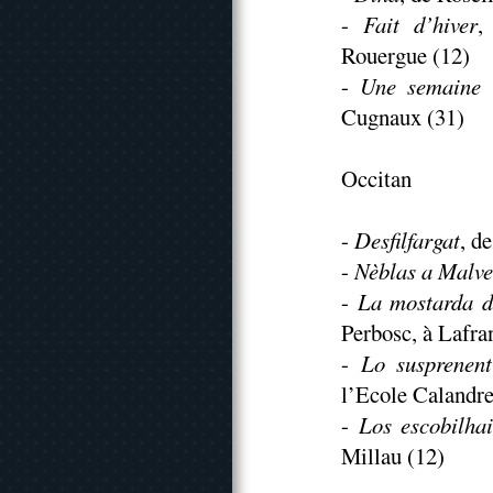
-
Fait d’hiver
,
Rouergue (12)
-
Une semaine d
Cugnaux (31)
Occitan
-
Desfilfargat
, d
-
Nèblas a Malve
-
La mostarda d
Perbosc, à Lafra
-
Lo susprenent
l’Ecole Calandre
-
Los escobilhai
Millau (12)