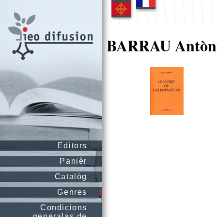
BARRAU Antòn
Editors
Panièr
Catalòg
Genres
Condicions
generalas de