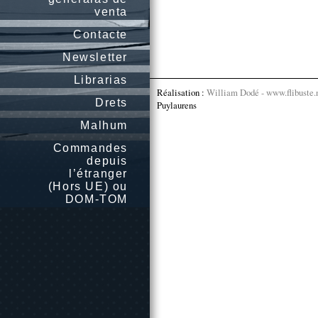
venta
Contacte
Newsletter
Librarias
Réalisation :
William Dodé - www.flibuste.
Drets
Puylaurens
Malhum
Commandes
depuis
l’étranger
(Hors UE) ou
DOM-TOM