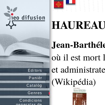
HAUREAU 
Jean-Barthé
où il est mort 
et administrate
Editors
(Wikipédia)
Panièr
Catalòg
Genres
Condicions
generalas de