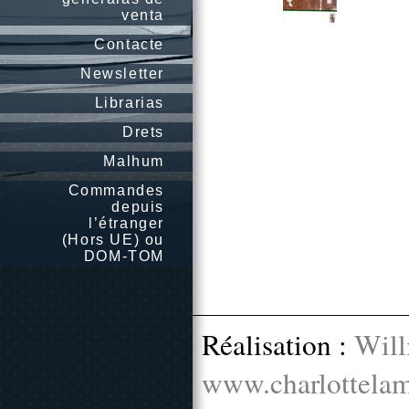
venta
Contacte
Newsletter
Librarias
Drets
Malhum
Commandes
depuis
l’étranger
(Hors UE) ou
DOM-TOM
Réalisation :
Will
www.charlottelam