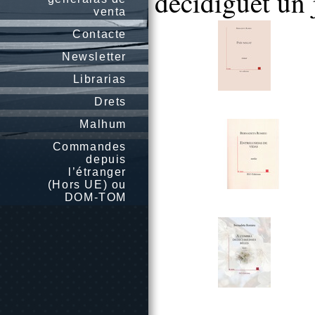
decidiguèt un j
venta
Contacte
Newsletter
Librarias
Drets
Malhum
Commandes
depuis
l’étranger
(Hors UE) ou
DOM-TOM