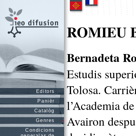
ROMIEU B
Bernadeta R
Estudis superi
Tolosa. Carriè
Editors
l’Academia de 
Panièr
Catalòg
Avairon despuè
Genres
Condicions
generalas de