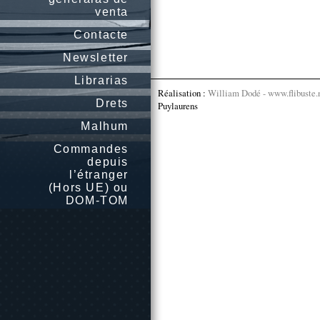
venta
Contacte
Newsletter
Librarias
Réalisation :
William Dodé - www.flibuste.
Drets
Puylaurens
Malhum
Commandes
depuis
l’étranger
(Hors UE) ou
DOM-TOM