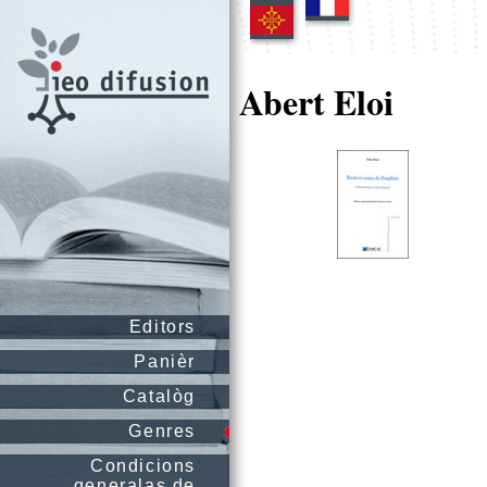
Abert Eloi
Editors
Panièr
Catalòg
Genres
Condicions
generalas de