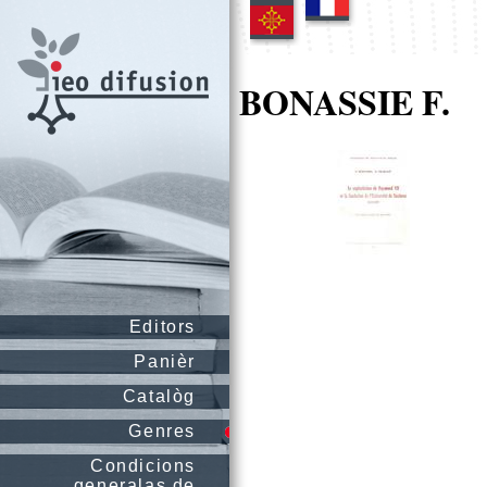
BONASSIE F.
Editors
Panièr
Catalòg
Genres
Condicions
generalas de