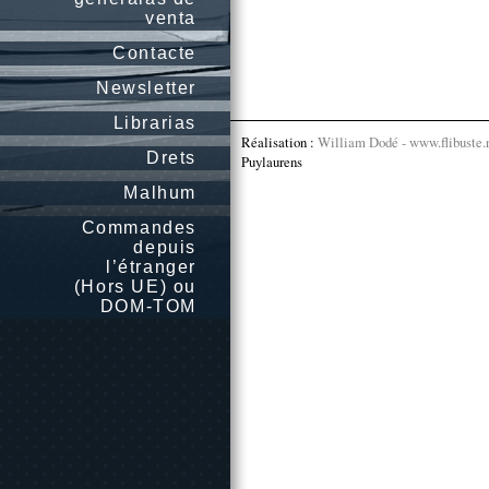
venta
Contacte
Newsletter
Librarias
Réalisation :
William Dodé - www.flibuste.
Drets
Puylaurens
Malhum
Commandes
depuis
l’étranger
(Hors UE) ou
DOM-TOM