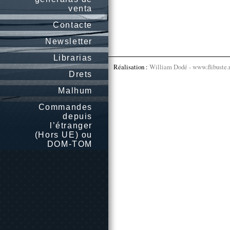
venta
Contacte
Newsletter
Librarias
Réalisation :
William Dodé - www.flibuste.
Drets
Malhum
Commandes
depuis
l’étranger
(Hors UE) ou
DOM-TOM