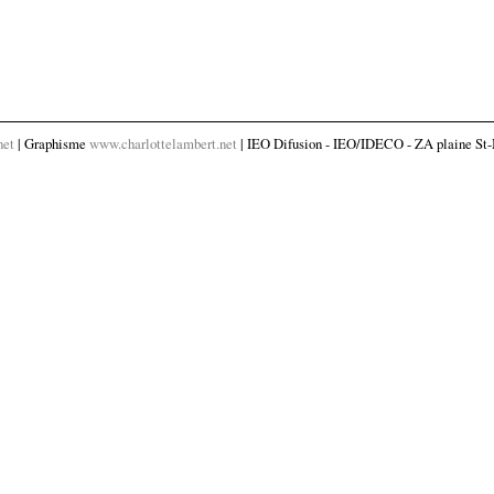
net
| Graphisme
www.charlottelambert.net
| IEO Difusion - IEO/IDECO - ZA plaine St-