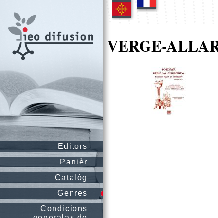
VERGE-ALLARD
Editors
Panièr
Catalòg
Genres
Condicions
generalas de