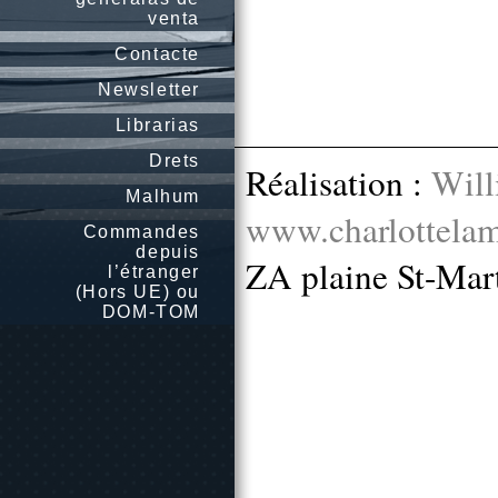
venta
Contacte
Newsletter
Librarias
Drets
Réalisation :
Will
Malhum
www.charlottelam
Commandes
depuis
ZA plaine St-Mar
l’étranger
(Hors UE) ou
DOM-TOM