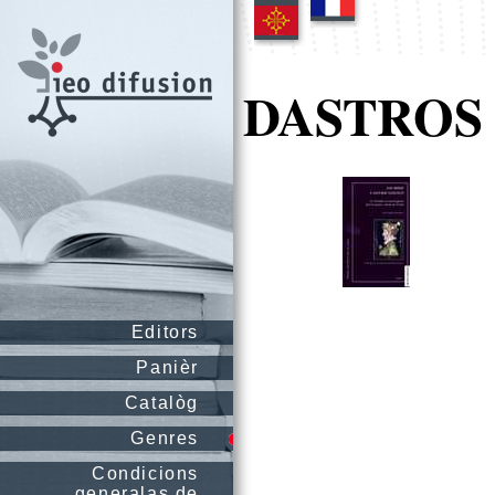
DASTROS 
Editors
Panièr
Catalòg
Genres
Condicions
generalas de