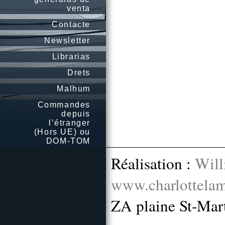
venta
Contacte
Newsletter
Librarias
Drets
Malhum
Commandes
depuis
l’étranger
(Hors UE) ou
DOM-TOM
Réalisation :
Will
www.charlottelam
ZA plaine St-Mar