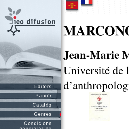
MARCONOT
Jean-Mari
Université de
d’anthropologi
Editors
Panièr
Catalòg
Genres
Condicions
generalas de