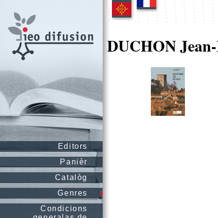
DUCHON Jean-
Editors
Panièr
Catalòg
Genres
Condicions
generalas de