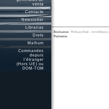
venta
Contacte
Newsletter
Librarias
Réalisation :
William Dodé - www.flibuste.
Drets
Puylaurens
Malhum
Commandes
depuis
l’étranger
(Hors UE) ou
DOM-TOM