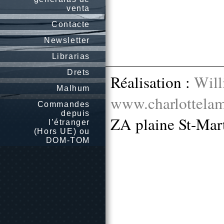
venta
Contacte
Newsletter
Librarias
Drets
Réalisation :
Will
Malhum
www.charlottelam
Commandes
depuis
ZA plaine St-Mar
l’étranger
(Hors UE) ou
DOM-TOM