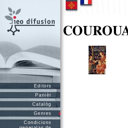
COUROUAU
Editors
Panièr
Catalòg
Genres
Condicions
generalas de