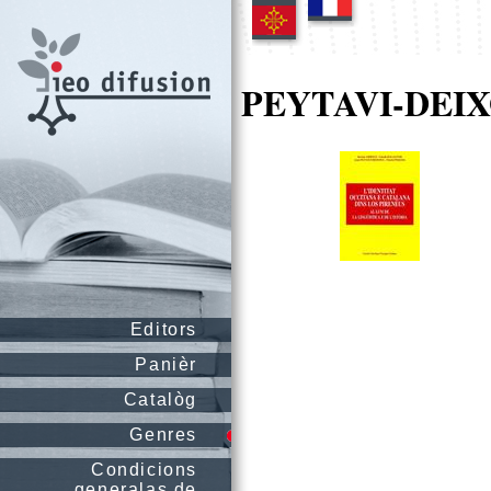
PEYTAVI-DEIX
Editors
Panièr
Catalòg
Genres
Condicions
generalas de