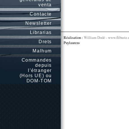
venta
Contacte
Newsletter
Librarias
Réalisation :
William Dodé - www.flibuste.
Drets
Puylaurens
Malhum
Commandes
depuis
l’étranger
(Hors UE) ou
DOM-TOM