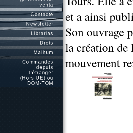
Tours. Elle a 
venta
et a ainsi pub
Contacte
Newsletter
Son ouvrage po
Librarias
la création d
Drets
Malhum
mouvement rena
Commandes
depuis
l’étranger
(Hors UE) ou
DOM-TOM