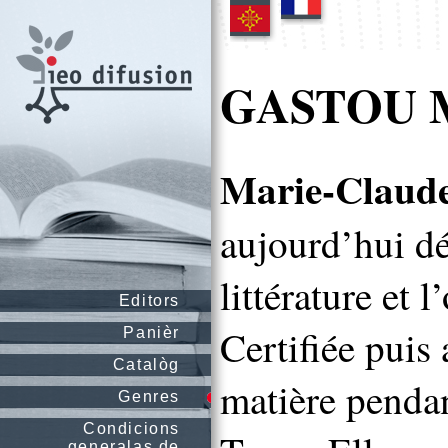
GASTOU M
Marie-Clau
aujourd’hui dé
littérature et 
Editors
Certifiée puis
Panièr
Catalòg
matière penda
Genres
Condicions
generalas de