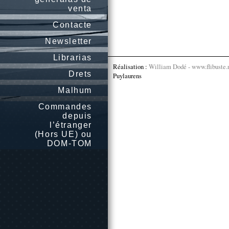
venta
Contacte
Newsletter
Librarias
Réalisation :
William Dodé - www.flibuste.
Drets
Puylaurens
Malhum
Commandes
depuis
l’étranger
(Hors UE) ou
DOM-TOM