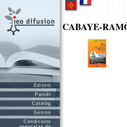
CABAYE-RAMÒ
Editors
Panièr
Catalòg
Genres
Condicions
generalas de