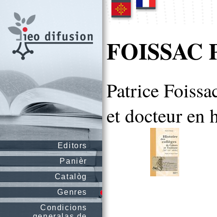
FOISSAC 
Patrice Foissa
et docteur en 
Editors
Panièr
Catalòg
Genres
Condicions
generalas de