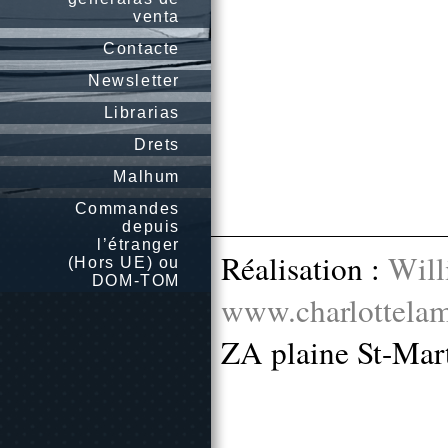
venta
Contacte
Newsletter
Librarias
Drets
Malhum
Commandes
depuis
l’étranger
Réalisation :
Will
(Hors UE) ou
DOM-TOM
www.charlottelam
ZA plaine St-Mar