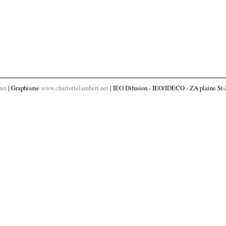
net
| Graphisme
www.charlottelambert.net
| IEO Difusion - IEO/IDECO - ZA plaine St-