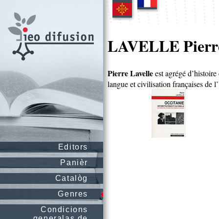
LAVELLE Pierr
Pierre Lavelle
est agrégé d’histoire
langue et civilisation françaises de 
Editors
Panièr
Catalòg
Genres
Condicions
generalas de