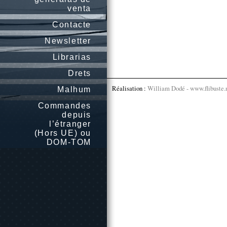
venta
Contacte
Newsletter
Librarias
Drets
Réalisation :
William Dodé - www.flibuste.
Malhum
Commandes
depuis
l’étranger
(Hors UE) ou
DOM-TOM