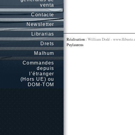
venta
Contacte
Newsletter
Librarias
Réalisation :
William Dodé - www.flibuste.
Drets
Puylaurens
Malhum
Commandes
depuis
l’étranger
(Hors UE) ou
DOM-TOM