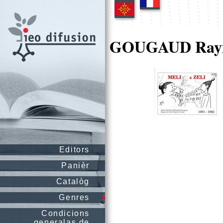
GOUGAUD Ray
Editors
Panièr
Catalòg
Genres
Condicions
generalas de