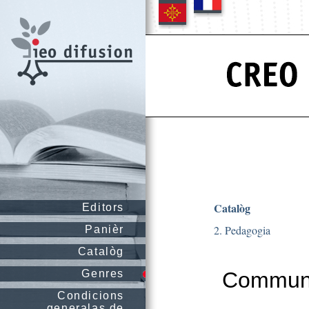
Catalòg
Editors
2. Pedagogia
Panièr
Catalòg
Genres
Communi
Condicions
generalas de