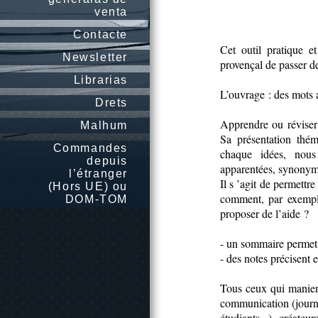
venta
Contacte
Cet outil pratique e
Newsletter
provençal de passer de
Librarias
L’ouvrage : des mots 
Drets
Apprendre ou réviser 
Malhum
Sa présentation thém
Commandes
chaque idées, nous
depuis
apparentées, synonyme
l’étranger
Il s ’agit de permettre
(Hors UE) ou
comment, par exemple
DOM-TOM
proposer de l’aide ?
- un sommaire permet 
- des notes précisent e
Tous ceux qui manient
communication (journal
étudiants...), créateu