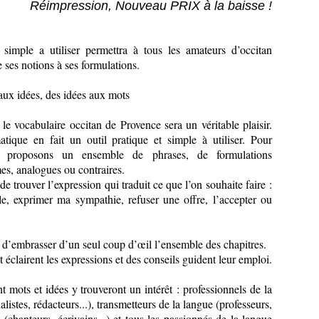
Réimpression, Nouveau PRIX à la baisse !
t simple a utiliser permettra à tous les amateurs d’occitan
 ses notions à ses formulations.
aux idées, des idées aux mots
le vocabulaire occitan de Provence sera un véritable plaisir.
atique en fait un outil pratique et simple à utiliser. Pour
 proposons un ensemble de phrases, de formulations
s, analogues ou contraires.
 de trouver l’expression qui traduit ce que l’on souhaite faire :
, exprimer ma sympathie, refuser une offre, l’accepter ou
d’embrasser d’un seul coup d’œil l’ensemble des chapitres.
t éclairent les expressions et des conseils guident leur emploi.
 mots et idées y trouveront un intérêt : professionnels de la
istes, rédacteurs...), transmetteurs de la langue (professeurs,
rs (chanteurs, écrivains...) et tous les passionnés de la langue