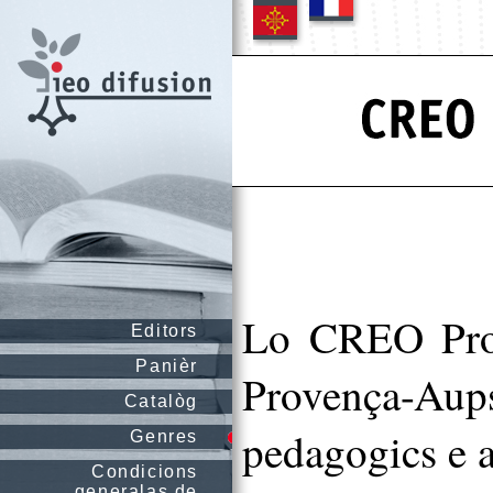
Lo CREO Prov
Editors
Panièr
Provença-Aups
Catalòg
pedagogics e a
Genres
Condicions
generalas de