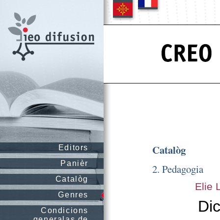
Catalòg
Editors
Panièr
2. Pedagogia
Catalòg
Elie
Genres
Dic
Condicions
generalas de