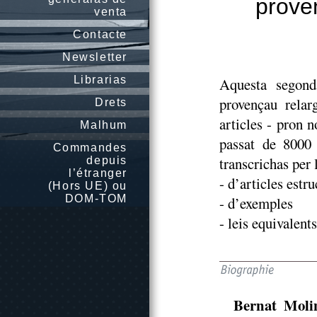
proven
venta
Contacte
Newsletter
Librarias
Aquesta segond
provençau relar
Drets
articles - pron n
Malhum
passat de 8000
Commandes
transcrichas per 
depuis
l’étranger
- d’articles estru
(Hors UE) ou
DOM-TOM
- d’exemples
- leis equivalen
Bernat Moli