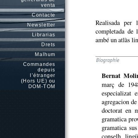
venta
Contacte
Realisada per 
Newsletter
completada de 
Librarias
ambé un atlàs lin
Drets
Malhum
Commandes
depuis
Bernat Moli
l’étranger
(Hors UE) ou
març de 1948
DOM-TOM
especializat 
agregacion de
doctorat en m
gramatica pro
gramatica sus
conselh ling