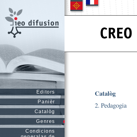
Catalòg
Editors
Panièr
2. Pedagogia
Catalòg
Genres
Condicions
generalas de