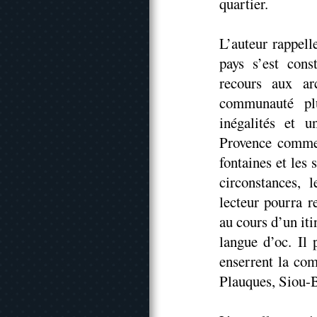
quartier.
L’auteur rappel
pays s’est cons
recours aux ar
communauté plu
inégalités et u
Provence comme 
fontaines et les
circonstances, 
lecteur pourra r
au cours d’un iti
langue d’oc. Il
enserrent la co
Plauques, Siou