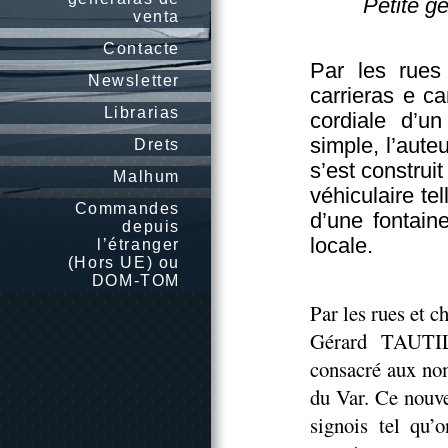
Petite g
venta
Contacte
Par les rues
Newsletter
carrieras e ca
Librarias
cordiale d’u
simple, l’aute
Drets
s’est construi
Malhum
véhiculaire tel
Commandes
d’une fontaine
depuis
locale.
l’étranger
(Hors UE) ou
DOM-TOM
Par les rues et 
Gérard TAUTIL
consacré aux no
du Var. Ce nouve
signois tel qu’