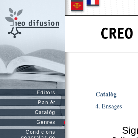
Catalòg
Editors
Panièr
4. Ensages
Catalòg
Genres
Sig
Condicions
generalas de