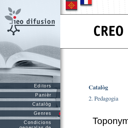
Catalòg
Editors
Panièr
2. Pedagogia
Catalòg
Genres
Toponymi
Condicions
generalas de