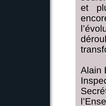
et pl
encor
l’évol
déro
trans
Alain
Inspe
Secr
l’Ens