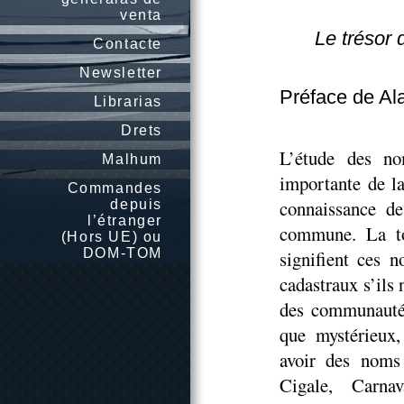
venta
Le trésor 
Contacte
Newsletter
Préface de Al
Librarias
Drets
L’étude des n
Malhum
importante de la
Commandes
connaissance de
depuis
l’étranger
commune. La to
(Hors UE) ou
DOM-TOM
signifient ces 
cadastraux s’ils 
des communautés
que mystérieux,
avoir des noms 
Cigale, Carna