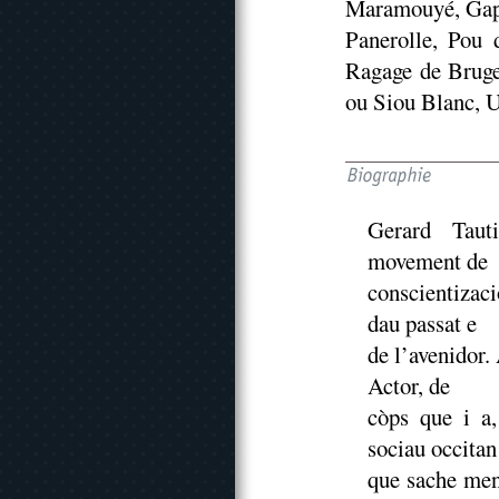
Maramouyé, Gape
Panerolle, Pou 
Ragage de Bruge
ou Siou Blanc, U
Gerard Tauti
movement de
conscientizac
dau passat e
de l’avenidor.
Actor, de
còps que i a
sociau occitan
que sache mena