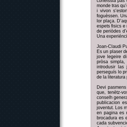
coneissiá pas q
monde tras qu’e
i vivon s’esto
foguèssen. Una
lor plaça. D’aq
espets fisics e
de periòdes d’
Una experiéncia
Joan-Claudi Pue
Es un plaser de
jove legeire d
pròsa simpla,
introdusir la
perseguís lo p
de la literatura
Devi pasmens 
que, tenètz-v
conselh genera
publicacion es
joventut. Los 
en pagina es 
brocadura es e
cada subvencio