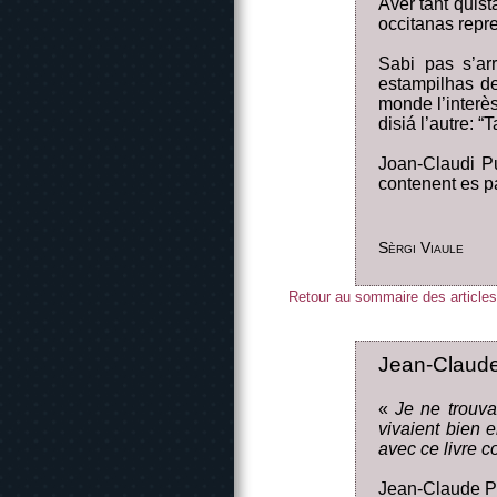
Aver tant quist
occitanas repr
Sabi pas s’ar
estampilhas de
monde l’interès
disiá l’autre: 
Joan-Claudi Pu
contenent es pa
Sèrgi Viaule
Retour au sommaire des articles
Jean-Claude 
«
Je ne trouva
vivaient bien 
avec ce livre c
Jean-Claude Pu