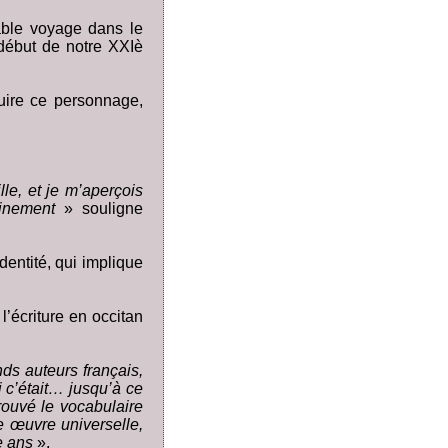
able voyage dans le
début de notre XXIè
ruire ce personnage,
le, et je m’aperçois
inement
» souligne
entité, qui implique
l’écriture en occitan
ds auteurs français,
 c’était… jusqu’à ce
rouvé le vocabulaire
e œuvre universelle,
te ans
».