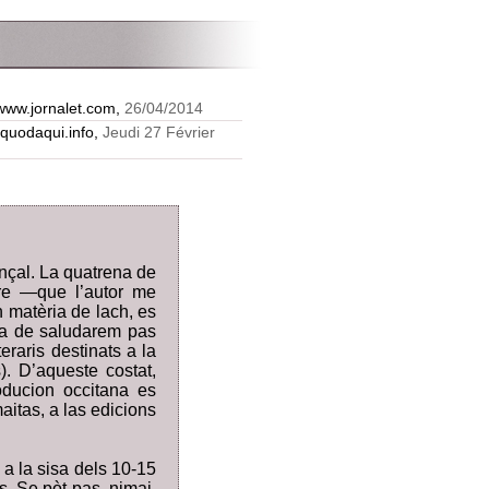
/www.jornalet.com,
26/04/2014
quodaqui.info,
Jeudi 27 Février
nçal. La quatrena de
ire —que l’autor me
 matèria de lach, es
iva de saludarem pas
eraris destinats a la
). D’aqueste costat,
oducion occitana es
itas, a las edicions
 a la sisa dels 10-15
ts. Se pòt pas, nimai,