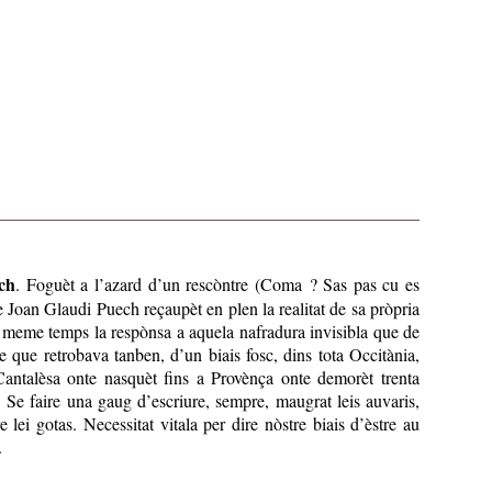
ch
. Foguèt a l’azard d’un rescòntre (Coma ? Sas pas cu es
Joan Glaudi Puech reçaupèt en plen la realitat de sa prὸpria
 meme temps la respὸnsa a aquela nafradura invisibla que de
e que retrobava tanben, d’un biais fosc, dins tota Occitània,
antalèsa onte nasquèt fins a Provènça onte demorèt trenta
 Se faire una gaug d’escriure, sempre, maugrat leis auvaris,
 lei gotas. Necessitat vitala per dire nὸstre biais d’èstre au
.