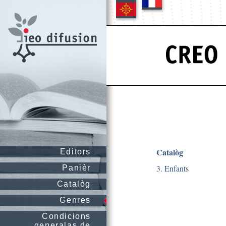
Catalòg
Editors
3. Enfants
Panièr
Catalòg
Genres
Condicions
generalas de