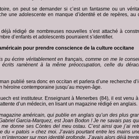
toire, on peut se demander si c’est un fantasme ou un vérit
che une adolescente en manque d’identité et de repères, au 
a déjà rédigé de nombreuses nouvelles s’est attaché à const
bre d’enfants et adolescents pourraient s’identifier.
méricain pour prendre conscience de la culture occitane
is pu écrire véritablement en français, comme on me le conseil
écrits ramènent à la même préoccupation, celle du dérac
man publié sera donc en occitan et parlera d’une recherche d’id
n héroïne contemporaine jusqu’au moyen-âge.
ch est instituteur. Enseignant à Menerbes (84), il est venu à 
’attente d’un médecin, en lisant un magazine rédigé en anglais.
 magazine américain, qui publie en anglais qu’un des plus gran
abriel Garcia-Marquez, est Joan Bodon ! Je ne savais pas qui
 me donne ses Còntes del meu ostau. C’est ainsi que j’ai ret
tre du « patois » chez moi. J’avais pourtant entre les mains un
 m’interroger sur mon identité profonde. J’avais alors déjà tren