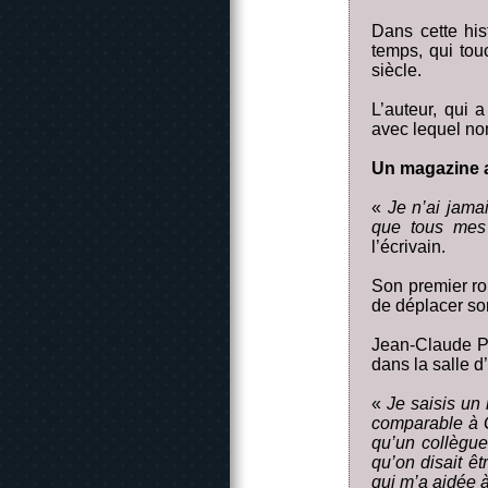
Dans cette his
temps, qui tou
siècle.
L’auteur, qui 
avec lequel nom
Un magazine a
«
Je n’ai jama
que tous mes 
l’écrivain.
Son premier ro
de déplacer so
Jean-Claude Pue
dans la salle d
«
Je saisis un
comparable à G
qu’un collègue
qu’on disait ê
qui m’a aidée à