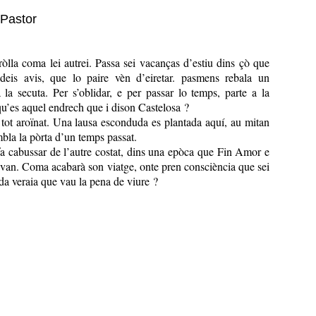
 Pastor
lla coma lei autrei. Passa sei vacanças d’estiu dins çò que
deis avis, que lo paire vèn d’eiretar. pasmens rebala un
 la secuta. Per s’oblidar, e per passar lo temps, parte a la
qu’es aquel endrech que i dison Castelosa ?
tot aroïnat. Una lausa esconduda es plantada aquí, au mitan
mbla la pòrta d’un temps passat.
fa cabussar de l’autre costat, dins una epòca que Fin Amor e
an. Coma acabarà son viatge, onte pren consciència que sei
da veraia que vau la pena de viure ?