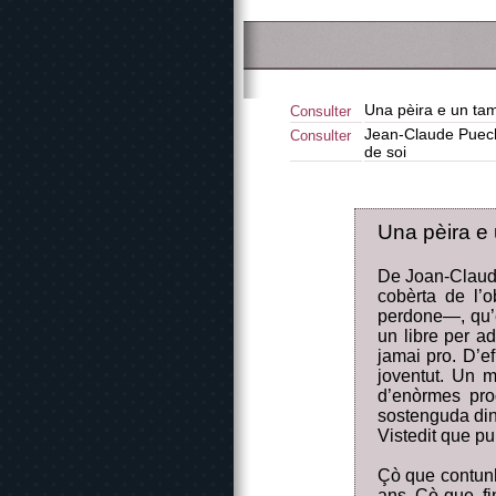
Una pèira e un ta
Consulter
Jean-Claude Puech,
Consulter
de soi
Una pèira e
De Joan-Claudi
cobèrta de l’o
perdone—, qu’e
un libre per a
jamai pro. D’ef
joventut. Un m
d’enòrmes pro
sostenguda din
Vistedit que p
Çò que contunha
ans. Çò que, fi