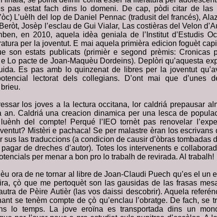
es pas estat fach dins lo domeni. De cap, pòdi citar de las
’òc) L’uèlh del lop de Daniel Pennac (tradusit del francés), Ala
eròt, Josèp l’esclau de Gui Vialar, Las costièras del Velon d’
anben, en 2010, aquela idèa geniala de l’Institut d’Estudis O
ratura per la joventut. E mai aquela primièra edicion foguèt capi
e son estats publicats (primièr e segond prèmis: Cronicas 
 e Lo pacte de Joan-Maquèu Dordeins). Deplòri qu’aquesta ex
uida. Es pas amb lo quinzenat de libres per la joventut qu
potencial lectorat dels collegians. D’ont mai que d’unes 
brieu.
eressar los joves a la lectura occitana, lor caldriá prepausar 
a an. Caldriá una creacion dinamica per una lesca de popula
luènh del compte! Perqué l’IEO tornèt pas renovelar l’expe
 joventut? Mistèri e pachaca! Se per malastre èran los escrivans q
 sus las traduccions (a condicion de causir d’òbras tombadas d
 pagar de dreches d’autor). Totes los intervenents e collaborad
otencials per menar a bon pro lo trabalh de revirada. Al trabalh!
èu ora de ne tornar al libre de Joan-Claudi Puech qu’es el un e
tira, çò que me pertoquèt son las gausidas de las frasas me
utra de Pèire Autièr (las vos daissi descobrir). Aquela referé
nant se tenèm compte de çò qu’enclau l’obratge. De fach, se t
ins lo temps. La jove eroïna es transportada dins un mon