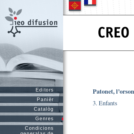
Patonet, l’orson
Editors
Panièr
3. Enfants
Catalòg
Genres
Condicions
generalas de