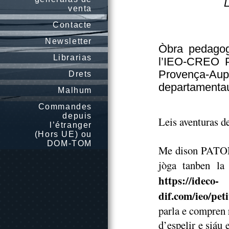
L
venta
Contacte
Newsletter
Òbra pedagog
Librarias
l’IEO-CREO P
Provença-A
Drets
departamenta
Malhum
Commandes
depuis
Leis aventuras de
l’étranger
(Hors UE) ou
DOM-TOM
Me dison PATONE
jòga tanben la
https://ideco-
dif.com/ieo/pet
parla e compren 
d’espelir e siáu 