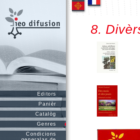
8. Divèr
Editors
Panièr
Catalòg
Genres
Condicions
generalas de