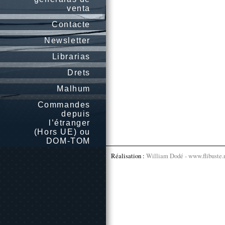
venta
Contacte
Newsletter
Librarias
Drets
Malhum
Commandes
depuis
l’étranger
(Hors UE) ou
DOM-TOM
Réalisation :
William Dodé - www.flibuste.