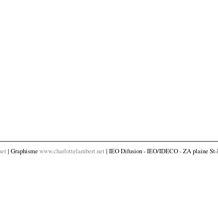
net
| Graphisme
www.charlottelambert.net
| IEO Difusion - IEO/IDECO - ZA plaine St-