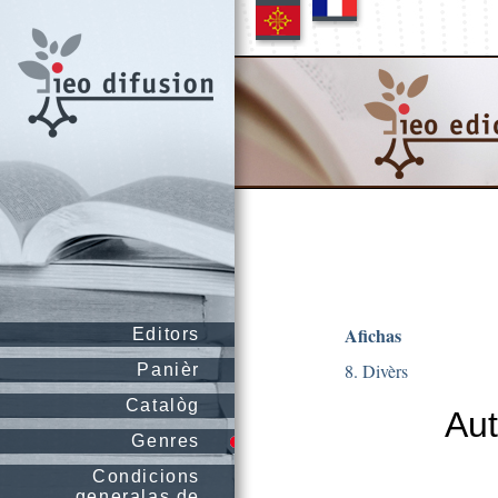
Afichas
Editors
8. Divèrs
Panièr
Catalòg
Aut
Genres
Condicions
generalas de