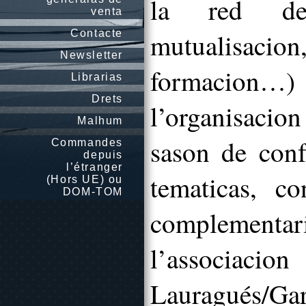
la red de l
venta
Contacte
mutualisacion
Newsletter
formacion…) e
Librarias
Drets
l’organisaci
Malhum
sason de confe
Commandes
depuis
l’étranger
tematicas, c
(Hors UE) ou
DOM-TOM
complementa
l’associacion
Lauragués/Ga