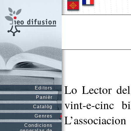
Lo Lector del
Editors
Panièr
vint-e-cinc b
Catalòg
L’associacion 
Genres
Condicions
generalas de