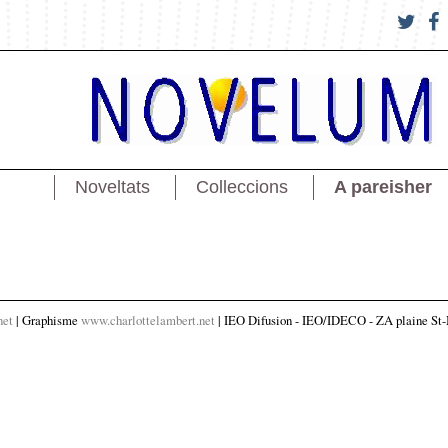
Noveltats
Colleccions
A pareisher
net
| Graphisme
www.charlottelambert.net
| IEO Difusion - IEO/IDECO - ZA plaine St-