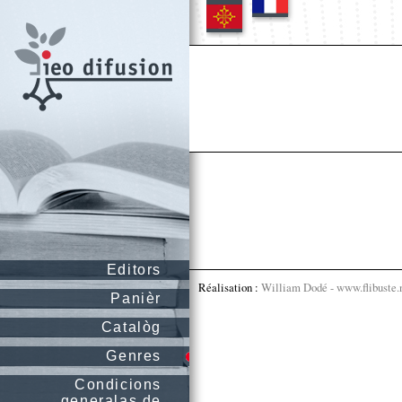
Editors
Réalisation :
William Dodé - www.flibuste.
Panièr
Catalòg
Genres
Condicions
generalas de