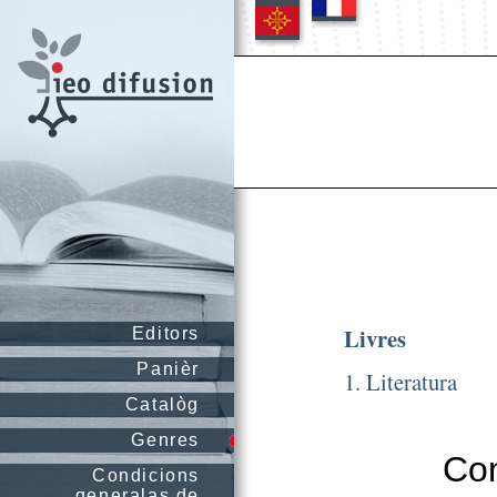
Livres
Editors
Panièr
1. Literatura
Catalòg
Genres
Con
Condicions
generalas de