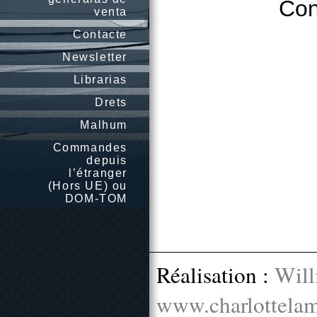
Con
venta
Contacte
Newsletter
Librarias
Drets
Malhum
Commandes
depuis
l’étranger
(Hors UE) ou
DOM-TOM
Réalisation :
Will
www.charlottelam