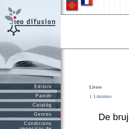
Livres
Editors
1. Literatura
Panièr
Catalòg
Genres
De bruj
Condicions
generalas de