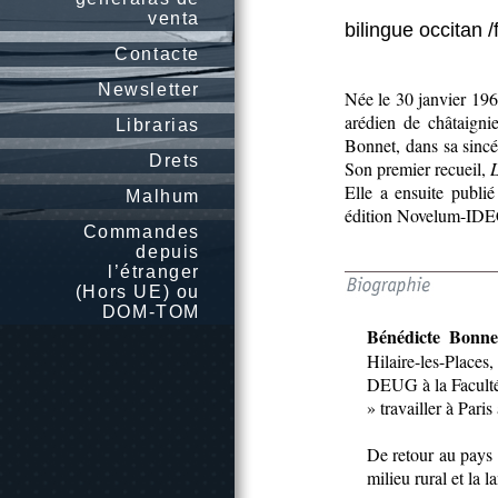
venta
bilingue occitan /
Contacte
Newsletter
Née le 30 janvier 196
arédien de châtaignie
Librarias
Bonnet, dans sa sincé
Drets
Son premier recueil,
L
Elle a ensuite publi
Malhum
édition Novelum-ID
Commandes
depuis
l’étranger
(Hors UE) ou
DOM-TOM
Bénédicte Bonne
Hilaire-les-Places
DEUG à la Faculté
» travailler à Paris
De retour au pays d
milieu rural et la 