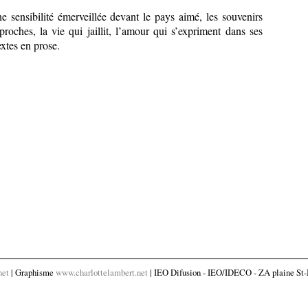
e sensibilité émerveillée devant le pays aimé, les souvenirs
roches, la vie qui jaillit, l’amour qui s’expriment dans ses
extes en prose.
net
| Graphisme
www.charlottelambert.net
| IEO Difusion - IEO/IDECO - ZA plaine St-