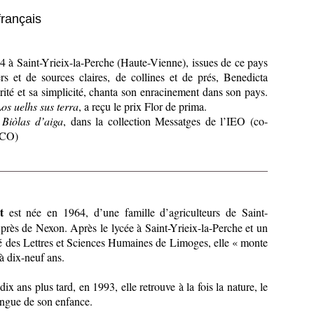
français
4 à Saint-Yrieix-la-Perche (Haute-Vienne), issues de ce pays
rs et de sources claires, de collines et de prés, Benedicta
rité et sa simplicité, chanta son enracinement dans son pays.
os uelhs sus terra
, a reçu le prix Flor de prima.
é
Biòlas d’aiga
, dans la collection Messatges de l’IEO (co-
ECO)
t
est née en 1964, d’une famille d’agriculteurs de Saint-
, près de Nexon. Après le lycée à Saint-Yrieix-la-Perche et un
 des Lettres et Sciences Humaines de Limoges, elle « monte
 à dix-neuf ans.
ix ans plus tard, en 1993, elle retrouve à la fois la nature, le
langue de son enfance.