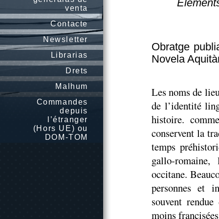
Éléments
venta
Contacte
Newsletter
Obratge publi
Librarias
Novela Aquità
Drets
Malhum
Les noms de lieu
Commandes
de l’identité li
depuis
histoire. comme
l’étranger
(Hors UE) ou
conservent la tr
DOM-TOM
temps préhistori
gallo-romaine,
occitane. Beauc
personnes et in
souvent rendue d
moins francisées 