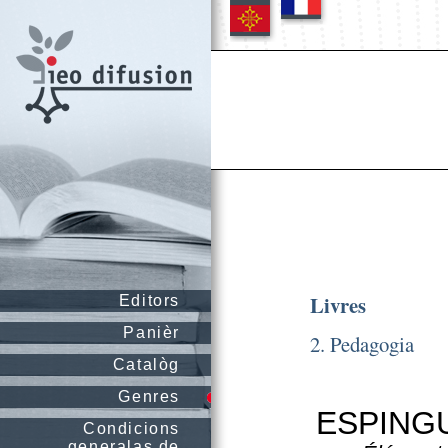
Livres
Editors
Panièr
2. Pedagogia
Catalòg
Genres
ESPINGUE
Condicions
generalas de