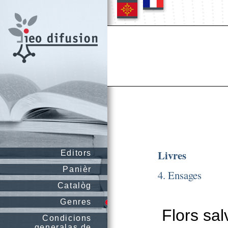
Livres
Editors
Panièr
4. Ensages
Catalòg
Genres
Flors sal
Condicions
generalas de