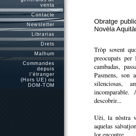
venta
Contacte
Obratge publi
Newsletter
Novèla Aquità
Librarias
Drets
Tròp sovent quo
Malhum
preocupats per
Commandes
cambadas, pass
depuis
Pasmens, son a
l’étranger
(Hors UE) ou
silenciosas, 
DOM-TOM
incomparable. 
descobrir...
Uèi, la nòstra 
aquelas salvatjo
lor encontre.