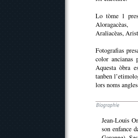
Lo tòme 1 pres
Aloragacèas, 
Araliacèas, Aris
Fotografias pres
color ancianas p
Aquesta òbra es
tanben l’etimolo
lors noms angles
Jean-Louis Or
son enfance d
Garonne). Ses 