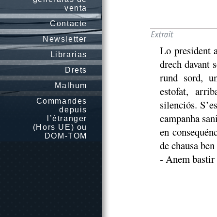
venta
Contacte
Newsletter
Lo president a
Librarias
drech davant s
Drets
rund sord, u
Malhum
estofat, arri
Commandes
silenciós. S’e
depuis
campanha sanit
l’étranger
(Hors UE) ou
en consequénc
DOM-TOM
de chausa ben 
- Anem bastir 