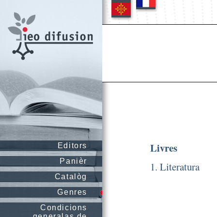
Livres
Editors
Panièr
1. Literatura
Catalòg
Genres
Condicions
generalas de