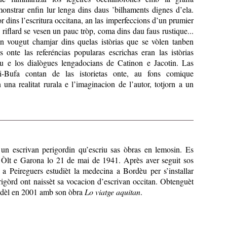
onstrar enfin lur lenga dins daus ’bilhaments dignes d’ela.
r dins l’escritura occitana, an las imperfeccions d’un prumier
 riflard se vesen un pauc tròp, coma dins dau faus rustique...
n vougut chamjar dins quelas istòrias que se vòlen tanben
 onte las referéncias popularas escrichas eran las istòrias
u e los dialògues lengadocians de Catinon e Jacotin. Las
i-Bufa contan de las istorietas onte, au fons comique
 una realitat rurala e l’imaginacion de l’autor, totjorn a un
un escrivan perigordin qu’escriu sas òbras en lemosin. Es
Òlt e Garona lo 21 de mai de 1941. Après aver seguit sos
 a Peireguers estudièt la medecina a Bordèu per s’installar
igòrd ont naissèt sa vocacion d’escrivan occitan. Obtenguèt
udèl en 2001 amb son òbra
Lo viatge aquitan
.