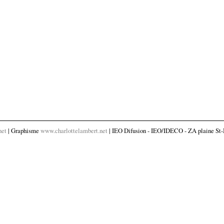
net
| Graphisme
www.charlottelambert.net
| IEO Difusion - IEO/IDECO - ZA plaine St-