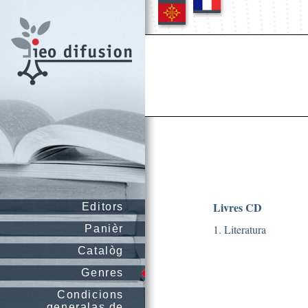
Livres CD
Editors
1. Literatura
Panièr
Catalòg
Genres
Condicions
generalas de