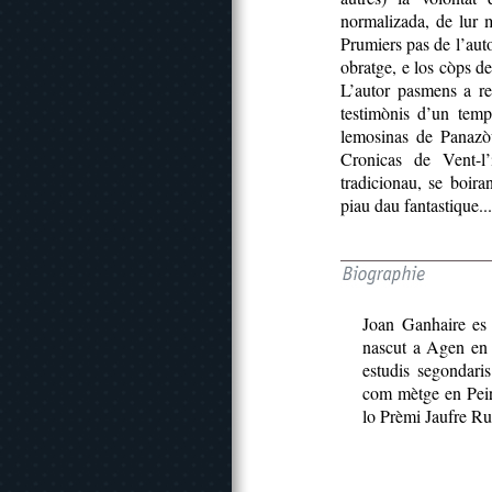
normalizada, de lur m
Prumiers pas de l’auto
obratge, e los còps de
L’autor pasmens a re
testimònis d’un temps
lemosinas de Panazò
Cronicas de Vent-l’
tradicionau, se boiran
piau dau fantastique...
Joan Ganhaire es 
nascut a Agen en 
estudis segondaris
com mètge en Peir
lo Prèmi Jaufre R