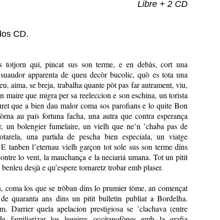
Libre + 2 CD
dos CD.
 totjorn quí, pincat sus son terme, e en debàs, cort una
la suaudor apparenta de queu decòr bucolic, quò es tota una
u, aima, se breja, trabalha quante pòt pas far autrament, viu,
un maire que migra per sa reeleccion e son eschina, un torista
uret que a bien dau malor coma sos parofians e lo quite Bon
tòrna au país fortuna facha, una autra que contra esperança
r, un bolengier fumelaire, un vielh que ne’n ’chaba pas de
otarela, una partida de pescha bien especiala, un viatge
. E tanben l’eternau vielh garçon tot sole sus son terme dins
ontre lo vent, la mauchança e la neciariá umana. Tot un pitit
benleu desjà e qu’espere tornaretz trobar emb plaser.
n, coma los que se tròban dins lo prumier tòme, an començat
 de quaranta ans dins un pitit bulletin publiat a Bordelha.
. Darrier quela apelacion prestigiosa se ’clachava (entre
de familiarizar los legeires occitanofònes emb la grafia