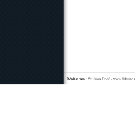
Réalisation :
William Dodé - www.flibuste.