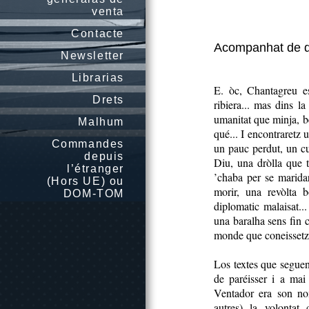
venta
Contacte
Acompanhat de 
Newsletter
Librarias
E. òc, Chantagreu es
Drets
ribiera... mas dins 
umanitat que minja, be
Malhum
qué... I encontraretz 
Commandes
un pauc perdut, un c
depuis
Diu, una dròlla que 
l’étranger
’chaba per se marida
(Hors UE) ou
morir, una revòlta b
DOM-TOM
diplomatic malaisat..
una baralha sens fin c
monde que coneissetz 
Los textes que segue
de paréisser i a mai
Ventador era son nom
autres) la volontat 