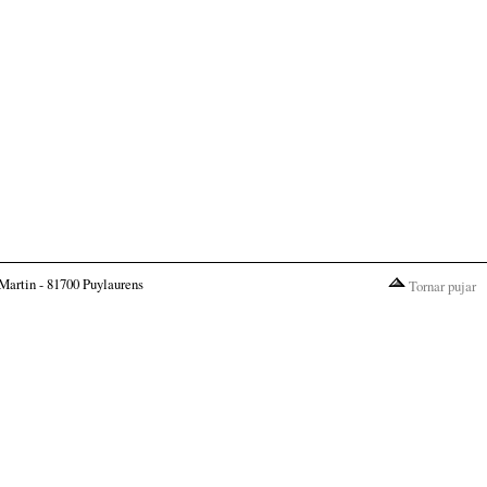
Martin - 81700 Puylaurens
Tornar pujar